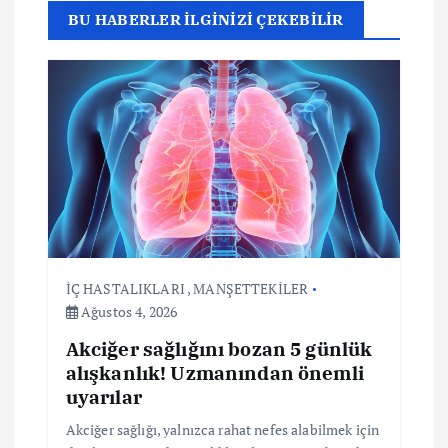
e
BU HABERLER İLGİNİZİ ÇEKEBİLİR
z
i
n
m
e
İÇ HASTALIKLARI
,
MANŞETTEKİLER
s
Ağustos 4, 2026
Akciğer sağlığını bozan 5 günlük
i
alışkanlık! Uzmanından önemli
uyarılar
Akciğer sağlığı, yalnızca rahat nefes alabilmek için