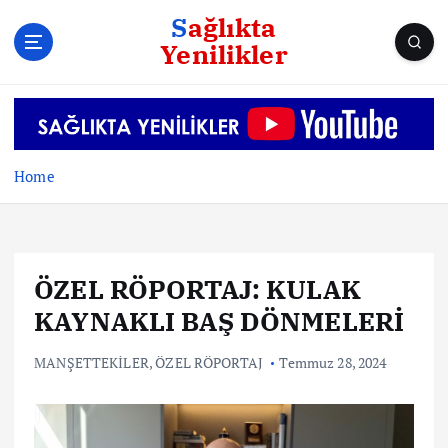
S
Sağlıkta
k
Yenilikler
i
p
t
o
c
o
Home
n
t
e
n
ÖZEL RÖPORTAJ: KULAK
t
KAYNAKLI BAŞ DÖNMELERİ
MANŞETTEKİLER
,
ÖZEL RÖPORTAJ
Temmuz 28, 2024