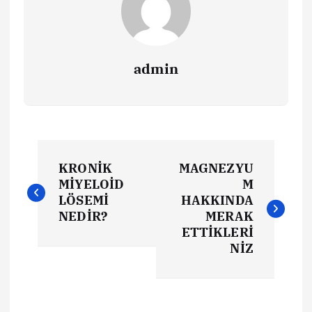
admin
Y
KRONİK
MAGNEZYU
a
MİYELOİD
M
LÖSEMİ
HAKKINDA
z
NEDİR?
MERAK
ETTİKLERİ
ı
NİZ
g