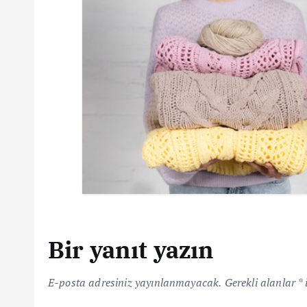
e
s
i
Bir yanıt yazın
E-posta adresiniz yayınlanmayacak.
Gerekli alanlar
*
i