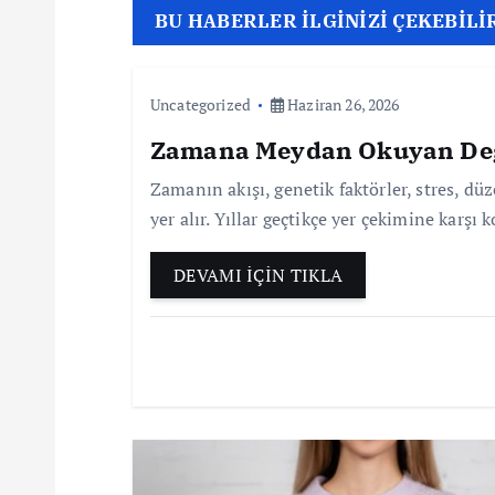
z
BU HABERLER İLGİNİZİ ÇEKEBİLİ
ı
g
Uncategorized
Haziran 26, 2026
Zamana Meydan Okuyan Değiş
e
Zamanın akışı, genetik faktörler, stres, d
yer alır. Yıllar geçtikçe yer çekimine karşı 
z
DEVAMI İÇİN TIKLA
i
n
m