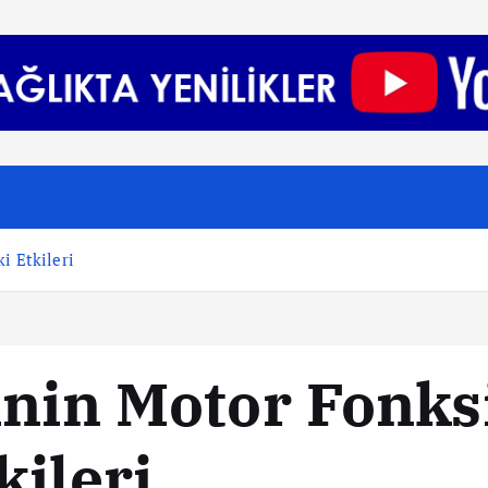
i Etkileri
inin Motor Fonks
kileri