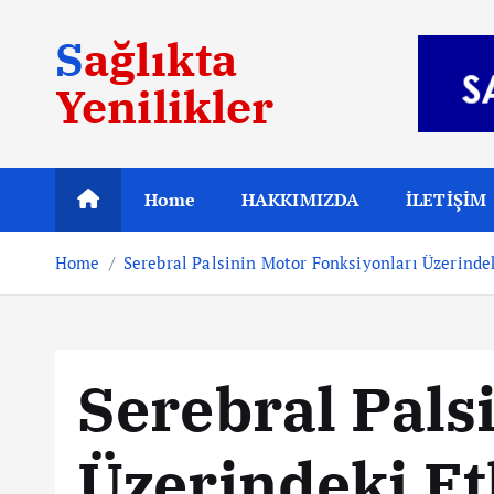
S
Sağlıkta
k
i
Yenilikler
p
t
o
c
Home
HAKKIMIZDA
İLETİŞİM
o
n
Home
Serebral Palsinin Motor Fonksiyonları Üzerindek
t
e
n
t
Serebral Pals
Üzerindeki Et