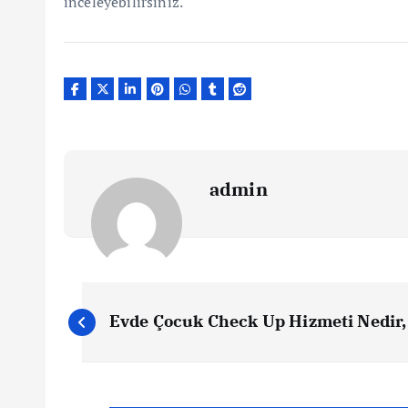
inceleyebilirsiniz.
admin
Y
Evde Çocuk Check Up Hizmeti Nedir,
a