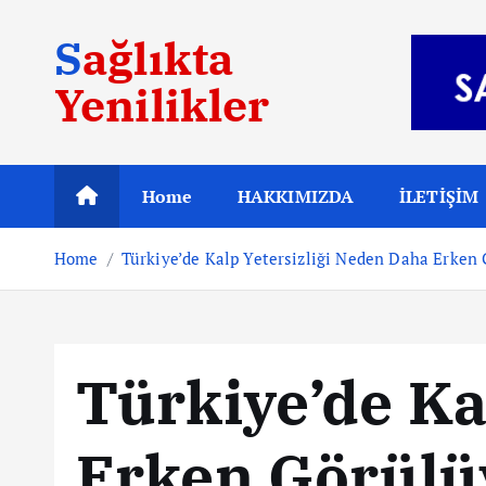
S
Sağlıkta
k
i
Yenilikler
p
t
o
c
Home
HAKKIMIZDA
İLETİŞİM
o
n
Home
Türkiye’de Kalp Yetersizliği Neden Daha Erken
t
e
n
t
Türkiye’de Ka
Erken Görülü