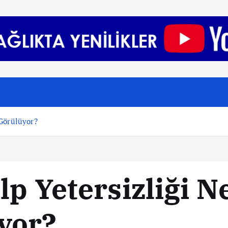
 Görülüyor?
lp Yetersizliği 
yor?