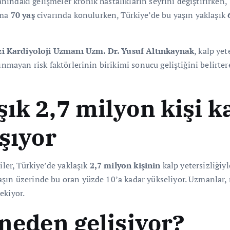
ndaki gelişmeler kronik hastalıkların seyrini değiştirirken, Tü
ama
70 yaş
civarında konulurken, Türkiye’de bu yaşın yaklaşık
zi Kardiyoloji Uzmanı Uzm. Dr. Yusuf Altınkaynak
, kalp ye
ınmayan risk faktörlerinin birikimi sonucu geliştiğini belirter
ık 2,7 milyon kişi k
aşıyor
iler, Türkiye’de yaklaşık
2,7 milyon kişinin
kalp yetersizliğiyl
aşın üzerinde bu oran yüzde 10’a kadar yükseliyor. Uzmanlar, 
ekiyor.
 neden gelişiyor?