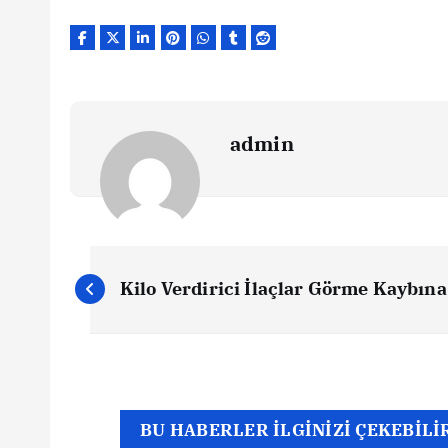
admin
Y
Kilo Verdirici İlaçlar Görme Kaybına
a
z
ı
BU HABERLER İLGİNİZİ ÇEKEBİLİ