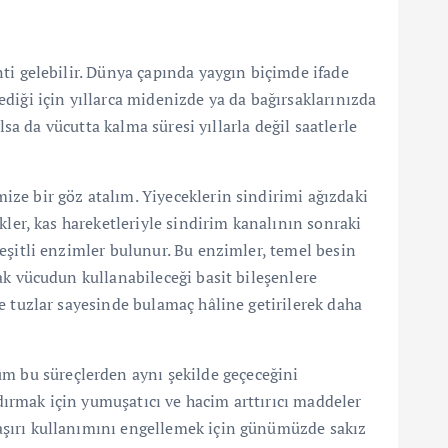
ti gelebilir. Dünya çapında yaygın biçimde ifade
diği için yıllarca midenizde ya da bağırsaklarınızda
lsa da vücutta kalma süresi yıllarla değil saatlerle
ze bir göz atalım. Yiyeceklerin sindirimi ağızdaki
kler, kas hareketleriyle sindirim kanalının sonraki
eşitli enzimler bulunur. Bu enzimler, temel besin
ak vücudun kullanabileceği basit bileşenlere
e tuzlar sayesinde bulamaç hâline getirilerek daha
üm bu süreçlerden aynı şekilde geçeceğini
ndırmak için yumuşatıcı ve hacim arttırıcı maddeler
n aşırı kullanımını engellemek için günümüzde sakız