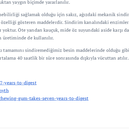
uktan yaygın biçimde yararlanılır.
nebilirliği sağlamak olduğu için sakız, ağızdaki mekanik sin
n özelliği gösteren maddelerdir. Sindirim kanalındaki enzimler
yoktur. Öte yandan kauçuk, mide öz suyundaki aside karşı da d
n üretiminde de kullanılır.
ı tamamını sindiremediğimiz besin maddelerinde olduğu gibi v
rtalama 40 saatlik bir süre sonrasında dışkıyla vücuttan atılır.
7-years-to-digest
myth
n-chewing-gum-takes-seven-years-to-digest