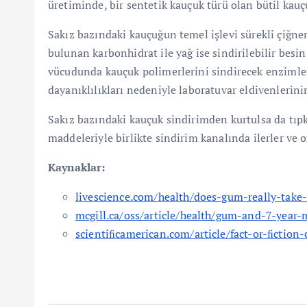
üretiminde, bir sentetik kauçuk türü olan bütil kauç
Sakız bazındaki kauçuğun temel işlevi sürekli çiğne
bulunan karbonhidrat ile yağ ise sindirilebilir besi
vücudunda kauçuk polimerlerini sindirecek enzimler 
dayanıklılıkları nedeniyle laboratuvar eldivenlerini
Sakız bazındaki kauçuk sindirimden kurtulsa da tıpk
maddeleriyle birlikte sindirim kanalında ilerler ve o
Kaynaklar:
livescience.com/health/does-gum-really-take-
mcgill.ca/oss/article/health/gum-and-7-year-
scientiﬁcamerican.com/article/fact-or-ﬁctio