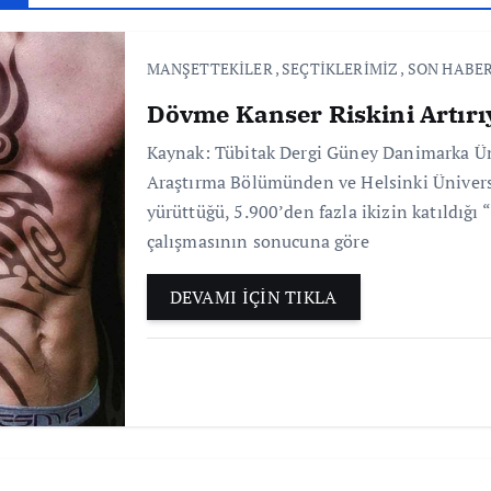
MANŞETTEKİLER
,
SEÇTİKLERİMİZ
,
SON HABE
Dövme Kanser Riskini Artır
Kaynak: Tübitak Dergi Güney Danimarka Üni
Araştırma Bölümünden ve Helsinki Üniversi
yürüttüğü, 5.900’den fazla ikizin katıldığ
çalışmasının sonucuna göre
DEVAMI İÇİN TIKLA