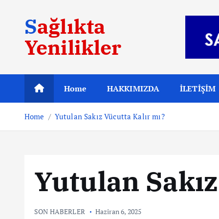
S
Sağlıkta
k
i
Yenilikler
p
t
o
c
Home
HAKKIMIZDA
İLETİŞİM
o
n
Home
Yutulan Sakız Vücutta Kalır mı?
t
e
n
t
Yutulan Sakız
SON HABERLER
Haziran 6, 2025