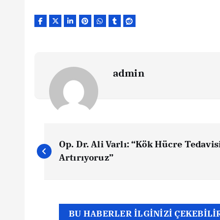
admin
Y
Op. Dr. Ali Varlı: “Kök Hücre Tedavis
a
Artırıyoruz”
z
ı
BU HABERLER İLGİNİZİ ÇEKEBİLİ