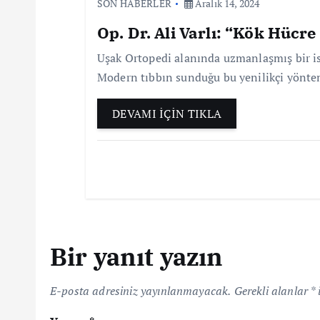
SON HABERLER
Aralık 14, 2024
i
Op. Dr. Ali Varlı: “Kök Hücre
Uşak Ortopedi alanında uzmanlaşmış bir isi
Modern tıbbın sunduğu bu yenilikçi yöntem,
DEVAMI İÇİN TIKLA
Bir yanıt yazın
E-posta adresiniz yayınlanmayacak.
Gerekli alanlar
*
i