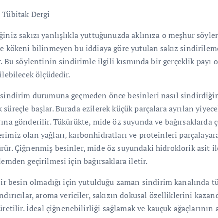
 Tübitak Dergi
ğiniz sakızı yanlışlıkla yuttuğunuzda aklınıza o meşhur söylen
ve kökeni bilinmeyen bu iddiaya göre yutulan sakız sindirileme
r. Bu söylentinin sindirimle ilgili kısmında bir gerçeklik payı o
ilebilecek ölçüdedir.
 sindirim durumuna geçmeden önce besinleri nasıl sindirdiğimi
süreçle başlar. Burada ezilerek küçük parçalara ayrılan yiyece
rına gönderilir. Tükürükte, mide öz suyunda ve bağırsaklarda ç
rimiz olan yağları, karbonhidratları ve proteinleri parçalayar
rür. Çiğnenmiş besinler, mide öz suyundaki hidroklorik asit il
lemden geçirilmesi için bağırsaklara iletir.
 bir besin olmadığı için yutulduğu zaman sindirim kanalında t
ndırıcılar, aroma vericiler, sakızın dokusal özelliklerini kaza
üretilir. İdeal çiğnenebilirliği sağlamak ve kauçuk ağaçlarını