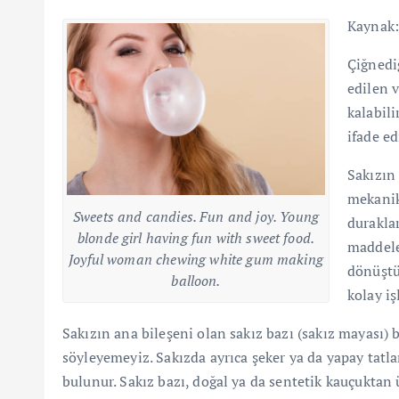
Kaynak:
Çiğnedi
edilen 
kalabili
ifade ed
Sakızın
mekanik 
Sweets and candies. Fun and joy. Young
durakla
blonde girl having fun with sweet food.
maddele
Joyful woman chewing white gum making
dönüştü
balloon.
kolay iş
Sakızın ana bileşeni olan sakız bazı (sakız mayası)
söyleyemeyiz. Sakızda ayrıca şeker ya da yapay tatla
bulunur. Sakız bazı, doğal ya da sentetik kauçuktan 