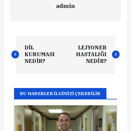
admin
Y
DİL
LEJYONER
a
KURUMASI
HASTALIĞI
NEDİR?
NEDİR?
z
ı
BU HABERLER İLGİNİZİ ÇEKEBİLİR
g
e
z