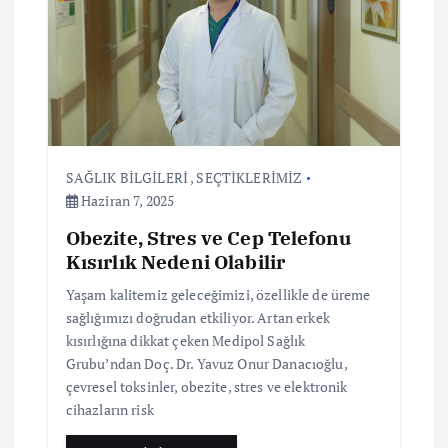
i
n
m
e
SAĞLIK BİLGİLERİ
,
SEÇTİKLERİMİZ
Haziran 7, 2025
s
Obezite, Stres ve Cep Telefonu
Kısırlık Nedeni Olabilir
i
Yaşam kalitemiz geleceğimizi, özellikle de üreme
sağlığımızı doğrudan etkiliyor. Artan erkek
kısırlığına dikkat çeken Medipol Sağlık
Grubu’ndan Doç. Dr. Yavuz Onur Danacıoğlu,
çevresel toksinler, obezite, stres ve elektronik
cihazların risk