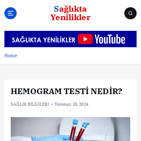
S
Sağlıkta
k
Yenilikler
i
p
t
o
c
o
Home
n
t
e
n
HEMOGRAM TESTİ NEDİR?
t
SAĞLIK BİLGİLERİ
Temmuz 28, 2024