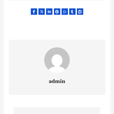
admin
Y