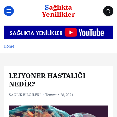
S
Sağlıkta
k
Yenilikler
i
p
t
o
c
o
Home
n
t
e
n
LEJYONER HASTALIĞI
t
NEDİR?
SAĞLIK BİLGİLERİ
Temmuz 28, 2024