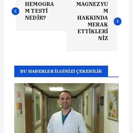
HEMOGRA
MAGNEZYU
a
M TESTİ
M
NEDİR?
HAKKINDA
z
MERAK
ETTİKLERİ
ı
NİZ
g
e
BU HABERLER İLGİNİZİ ÇEKEBİLİR
z
i
n
m