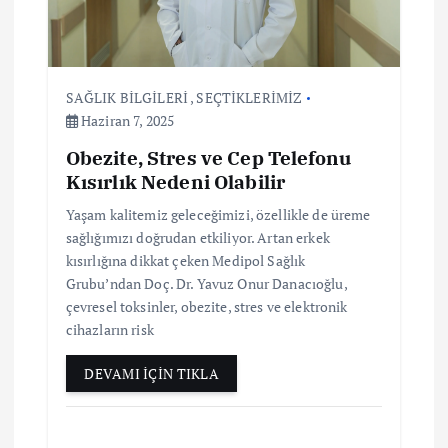
e
s
SAĞLIK BİLGİLERİ
,
SEÇTİKLERİMİZ
i
Haziran 7, 2025
Obezite, Stres ve Cep Telefonu
Kısırlık Nedeni Olabilir
Yaşam kalitemiz geleceğimizi, özellikle de üreme
sağlığımızı doğrudan etkiliyor. Artan erkek
kısırlığına dikkat çeken Medipol Sağlık
Grubu’ndan Doç. Dr. Yavuz Onur Danacıoğlu,
çevresel toksinler, obezite, stres ve elektronik
cihazların risk
DEVAMI İÇİN TIKLA